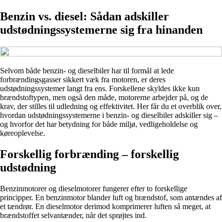
Benzin vs. diesel: Sådan adskiller
udstødningssystemerne sig fra hinanden
Selvom både benzin- og dieselbiler har til formål at lede
forbrændingsgasser sikkert væk fra motoren, er deres
udstødningssystemer langt fra ens. Forskellene skyldes ikke kun
brændstoftypen, men også den måde, motorerne arbejder på, og de
krav, der stilles til udledning og effektivitet. Her får du et overblik over,
hvordan udstødningssystemerne i benzin- og dieselbiler adskiller sig –
og hvorfor det har betydning for både miljø, vedligeholdelse og
køreoplevelse.
Forskellig forbrænding – forskellig
udstødning
Benzinmotorer og dieselmotorer fungerer efter to forskellige
principper. En benzinmotor blander luft og brændstof, som antændes af
et tændrør. En dieselmotor derimod komprimerer luften så meget, at
brændstoffet selvantænder, når det sprøjtes ind.