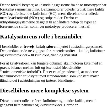
Denne forskel betyder, at udstødningsgasserne fra de to motortyper har
forskellig sammensætning. Benzinmotorer udleder typisk mere kulilte
(CO) og uforbrændte kulbrinter (HC), mens dieselmotorer udleder
mere kvælstofoxid (NOx) og sodpartikler. Derfor er
udstødningssystemerne designet til at håndtere netop de typer af
forurenende stoffer, som hver motortype producerer mest af.
Katalysatorens rolle i benzinbiler
I benzinbiler er
trevejs-katalysatoren
hjertet i udstødningssystemet.
Den omdanner de tre vigtigste forurenende stoffer – kulilte, kulbrinter
og kvælstofoxider – til kuldioxid, vand og kvælstof.
For at katalysatoren kan fungere optimalt, skal motoren køre med en
præcis balance mellem luft og brændstof (det såkaldte
“stoichiometriske forhold”). Det er en af grundene til, at moderne
benzinmotorer er udstyret med lambdasonder, som konstant måler
iltindholdet i udstødningen og justerer blandingen.
Dieselbilens mere komplekse system
Dieselmotorer udleder færre kulbrinter og mindre kulilte, men til
gengæld flere partikler og kvælstofoxider. Derfor er