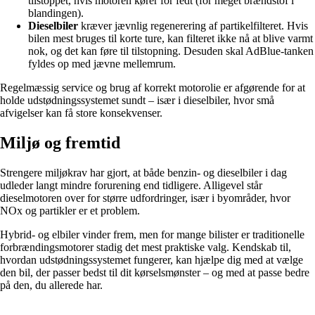
tilstoppet, hvis motoren kører for fedt (for meget brændstof i
blandingen).
Dieselbiler
kræver jævnlig regenerering af partikelfilteret. Hvis
bilen mest bruges til korte ture, kan filteret ikke nå at blive varmt
nok, og det kan føre til tilstopning. Desuden skal AdBlue-tanken
fyldes op med jævne mellemrum.
Regelmæssig service og brug af korrekt motorolie er afgørende for at
holde udstødningssystemet sundt – især i dieselbiler, hvor små
afvigelser kan få store konsekvenser.
Miljø og fremtid
Strengere miljøkrav har gjort, at både benzin- og dieselbiler i dag
udleder langt mindre forurening end tidligere. Alligevel står
dieselmotoren over for større udfordringer, især i byområder, hvor
NOx og partikler er et problem.
Hybrid- og elbiler vinder frem, men for mange bilister er traditionelle
forbrændingsmotorer stadig det mest praktiske valg. Kendskab til,
hvordan udstødningssystemet fungerer, kan hjælpe dig med at vælge
den bil, der passer bedst til dit kørselsmønster – og med at passe bedre
på den, du allerede har.