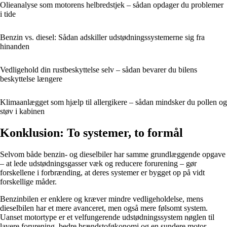
Olieanalyse som motorens helbredstjek – sådan opdager du problemer
i tide
Benzin vs. diesel: Sådan adskiller udstødningssystemerne sig fra
hinanden
Vedligehold din rustbeskyttelse selv – sådan bevarer du bilens
beskyttelse længere
Klimaanlægget som hjælp til allergikere – sådan mindsker du pollen og
støv i kabinen
Konklusion: To systemer, to formål
Selvom både benzin- og dieselbiler har samme grundlæggende opgave
– at lede udstødningsgasser væk og reducere forurening – gør
forskellene i forbrænding, at deres systemer er bygget op på vidt
forskellige måder.
Benzinbilen er enklere og kræver mindre vedligeholdelse, mens
dieselbilen har et mere avanceret, men også mere følsomt system.
Uanset motortype er et velfungerende udstødningssystem nøglen til
lavere forurening, bedre brændstoføkonomi og en sundere motor.