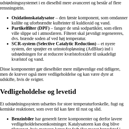
udstødningssystemet i en dieselbil mere avanceret og består af flere
rensningstrin.
Oxidationskatalysator
– den første komponent, som omdanner
kulilte og uforbrændte kulbrinter til kuldioxid og vand.
Partikelfilter (DPF)
– fanger de små sodpartikler, som ellers
ville slippe ud i atmosfæren. Filteret skal jævnligt regenereres,
dvs. brænde soden af ved høj temperatur.
SCR-system (Selective Catalytic Reduction)
– et nyere
system, der sprøjter en urinstofopløsning (AdBlue) ind i
udstødningen for at reducere kvælstofoxider til uskadeligt
kvælstof og vand.
Disse komponenter gør dieselbiler mere miljøvenlige end tidligere,
men de kræver også mere vedligeholdelse og kan være dyre at
udskifte, hvis de svigter.
Vedligeholdelse og levetid
Et udstødningssystem udsættes for store temperaturforskelle, fugt og
kemiske reaktioner, som over tid kan føre til rust og slid.
Benzinbiler
har generelt færre komponenter og derfor lavere
vedligeholdelsesomkostninger. Katalysatoren kan dog blive