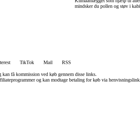
Klimaanlægget som hjælp til alle
mindsker du pollen og støv i kab
terest
TikTok
Mail
RSS
, og kan få kommission ved køb gennem disse links.
affiliateprogrammer og kan modtage betaling for køb via henvisningslinks