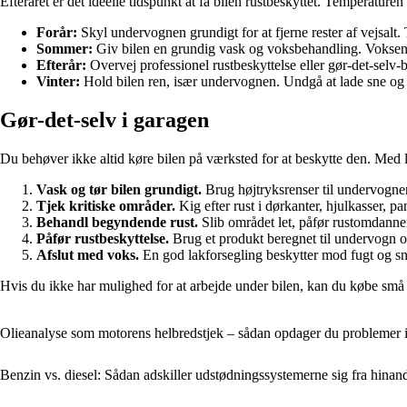
Efteråret er det ideelle tidspunkt at få bilen rustbeskyttet. Temperaturen
Forår:
Skyl undervognen grundigt for at fjerne rester af vejsalt
Sommer:
Giv bilen en grundig vask og voksbehandling. Voksen 
Efterår:
Overvej professionel rustbeskyttelse eller gør-det-selv
Vinter:
Hold bilen ren, især undervognen. Undgå at lade sne og i
Gør-det-selv i garagen
Du behøver ikke altid køre bilen på værksted for at beskytte den. Med lid
Vask og tør bilen grundigt.
Brug højtryksrenser til undervognen, 
Tjek kritiske områder.
Kig efter rust i dørkanter, hjulkasser, p
Behandl begyndende rust.
Slib området let, påfør rustomdanne
Påfør rustbeskyttelse.
Brug et produkt beregnet til undervogn og
Afslut med voks.
En god lakforsegling beskytter mod fugt og sn
Hvis du ikke har mulighed for at arbejde under bilen, kan du købe små s
Olieanalyse som motorens helbredstjek – sådan opdager du problemer i
Benzin vs. diesel: Sådan adskiller udstødningssystemerne sig fra hinan