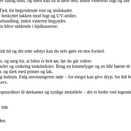
 er stadig mild, og bilen kan nå at tørre helt, inden vinterens fugt og sa
. Tjek for begyndende rust og småskader.
beskytter lakken mod fugt og UV-stråler.
-behandling, inden vinteren begynder.
s blive siddende i hjulkasserne.
t tid og det rette udstyr kan du selv gøre en stor forskel.
og sørg for, at bilen er helt tør, før du går videre.
aneler og omkring tankdækslet. Brug en lommelygte og en lille børste til 
r, og dæk med primer og lak.
 hulrum. Følg anvisningerne nøje – for meget kan give dryp, for lidt b
avs.
praydåser til dørkanter og synlige metaldele – det er bedre end ingenti
 tide
den