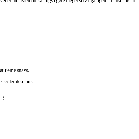
lt sætter ind. Men du kan også gøre meget selv i garagen – uanset årstid.
at fjerne snavs.
eskytter ikke nok.
ng.