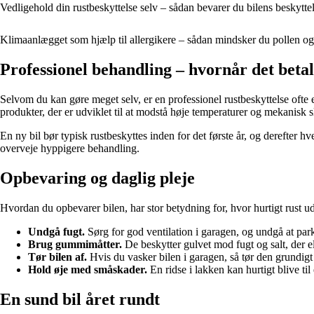
Vedligehold din rustbeskyttelse selv – sådan bevarer du bilens beskytte
Klimaanlægget som hjælp til allergikere – sådan mindsker du pollen og
Professionel behandling – hvornår det betal
Selvom du kan gøre meget selv, er en professionel rustbeskyttelse ofte
produkter, der er udviklet til at modstå høje temperaturer og mekanisk s
En ny bil bør typisk rustbeskyttes inden for det første år, og derefter 
overveje hyppigere behandling.
Opbevaring og daglig pleje
Hvordan du opbevarer bilen, har stor betydning for, hvor hurtigt rust ud
Undgå fugt.
Sørg for god ventilation i garagen, og undgå at par
Brug gummimåtter.
De beskytter gulvet mod fugt og salt, der e
Tør bilen af.
Hvis du vasker bilen i garagen, så tør den grundigt
Hold øje med småskader.
En ridse i lakken kan hurtigt blive til
En sund bil året rundt