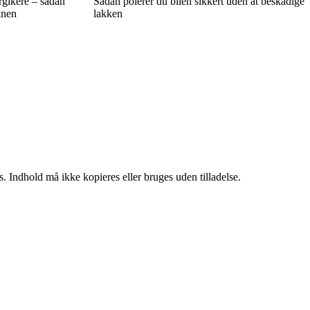
rgikere – sådan
Sådan polerer du bilen sikkert uden at beskadige
inen
lakken
. Indhold må ikke kopieres eller bruges uden tilladelse.