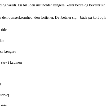
d og værdi. En bil uden rust holder længere, kører bedre og bevarer si
n den opmærksomhed, den fortjener. Det betaler sig – både på kort og la
 tide
den
lse længere
 støv i kabinen
t
torvej
 tide