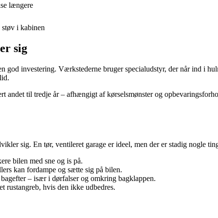
lse længere
 støv i kabinen
er sig
 en god investering. Værkstederne bruger specialudstyr, der når ind i 
lid.
hvert andet til tredje år – afhængigt af kørselsmønster og opbevaringsfor
vikler sig. En tør, ventileret garage er ideel, men der er stadig nogle 
kere bilen med sne og is på.
llers kan fordampe og sætte sig på bilen.
 bagefter – især i dørfalser og omkring bagklappen.
 et rustangreb, hvis den ikke udbedres.