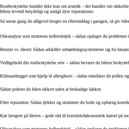
Rustbeskyttelse handler ikke kun om æstetik – det handler om sikkerhe
bilens levetid betydeligt og undgå dyre reparationer.
Så næste gang du alligevel bruger en eftermiddag i garagen, så giv bile
Olieanalyse som motorens helbredstjek – sådan opdager du problemer i
Benzin vs. diesel: Sådan adskiller udstødningssystemerne sig fra hinan
Vedligehold din rustbeskyttelse selv – sådan bevarer du bilens beskytte
Klimaanlægget som hjælp til allergikere – sådan mindsker du pollen og
Sådan polerer du bilen sikkert uden at beskadige lakken
Efter reparation: Sådan tjekker og strammer du bolte og ophæng korrek
Kør længere på literen – gode råd til brændstoføkonomisk kørsel på mo
Olieanalyse som motorens helbredstjek – sådan opdager du problemer i