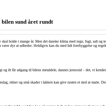
 bilen sund året rundt
e skal holde i mange år. Men det danske klima med regn, fugt, salt og te
n være dyr at udbedre. Heldigvis kan du med lidt forebyggelse og regelmæ
gt og ilt får adgang til bilens metaldele, dannes jernoxid – det, vi kende
ag, ridser og små skader i lakken kan give rusten et sted at starte. Der