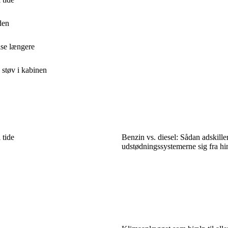
den
lse længere
 støv i kabinen
 tide
Benzin vs. diesel: Sådan adskille
udstødningssystemerne sig fra h